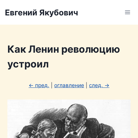
Перейти
Евгений Якубович
к
содержимому
Как Ленин революцию
устроил
← пред.
|
оглавление
|
след. →