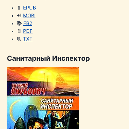
📱
EPUB
📲
MOBI
📚
FB2
📄
PDF
📃
TXT
Санитарный Инспектор