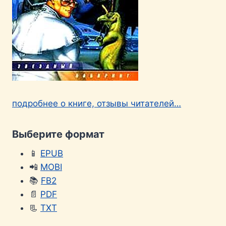
подробнее о книге, отзывы читателей…
Выберите формат
📱
EPUB
📲
MOBI
📚
FB2
📄
PDF
📃
TXT