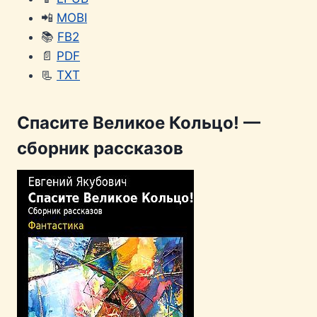
📲
MOBI
📚
FB2
📄
PDF
📃
TXT
Спасите Великое Кольцо! —
сборник рассказов