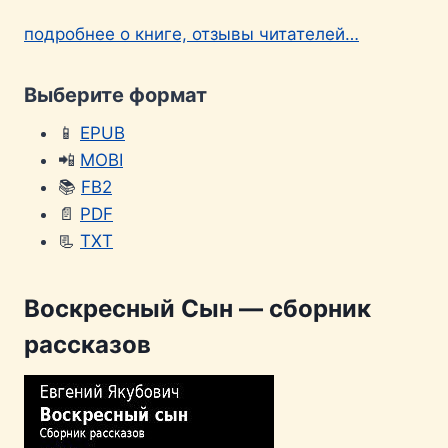
подробнее о книге, отзывы читателей…
Выберите формат
📱
EPUB
📲
MOBI
📚
FB2
📄
PDF
📃
TXT
Воскресный Сын — сборник
рассказов