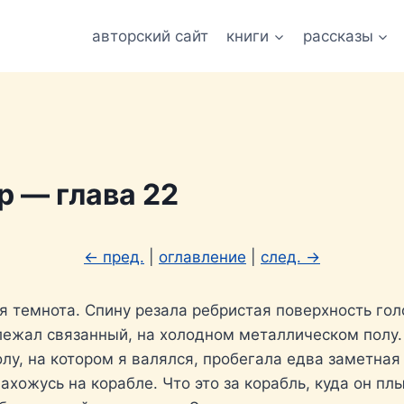
авторский сайт
книги
рассказы
 — глава 22
← пред.
|
оглавление
|
след. →
я темнота. Спину резала ребристая поверхность голо
 лежал связанный, на холодном металлическом полу
лу, на котором я валялся, пробегала едва заметная 
хожусь на корабле. Что это за корабль, куда он плы