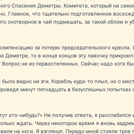
ого Спасения Деметры. Комитета, который на самом
но. Главное, что тщательно подготовленное восхож
что снотворное в чай подмешать, за такой облом и у
омпенсацию за потерю председательского кресла. О
а Деметре, то в конце концов эту лавочку прикроют
 Вопрос не из первостепенных. Сейчас надо хотя бы
 было видно ни зги. Корабль куда-то плыл, но о мес
Проведя минут пятнадцать в безуспешных попытках о
 тут кто-нибудь?» Не получив ответа, я расслабился 
лько ждать. Через некоторое время я вновь задрем
вили на ноги. Я взглянул. Передо мной стояли трое