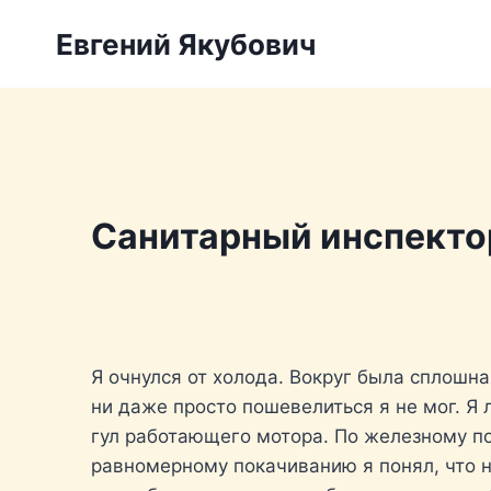
Перейти
Евгений Якубович
к
содержимому
Санитарный инспектор
Я очнулся от холода. Вокруг была сплошна
ни даже просто пошевелиться я не мог. Я
гул работающего мотора. По железному по
равномерному покачиванию я понял, что на