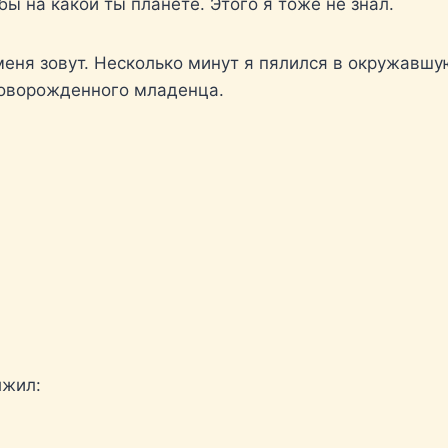
бы на какой ты планете. Этого я тоже не знал.
к меня зовут. Несколько минут я пялился в окружавш
у новорожденного младенца.
лжил: