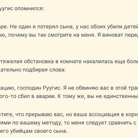
уугис опомнился:
е. Не один я потерял сына, у нас обоих убили дете
ю, почему вы так смотрите на меня. Я виноват пере
о тяжелая обстановка в комнате накалилась еще боль
щательно подбирая слова:
цию, господин Руугис. Я не обвиняю вас в этой траг
ого-то сбил в аварии. К тому же, вы не единственн
стите, что прерываю вас, но ваша ассоциация в кор
иями по вашему методу, то меня следует сравнить 
 его убийцам своего сына.