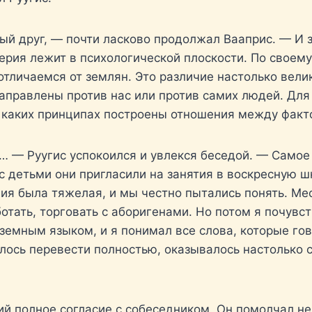
рый друг, — почти ласково продолжал Вааприс. — И 
рия лежит в психологической плоскости. По своем
отличаемся от землян. Это различие настолько вели
аправлены против нас или против самих людей. Для 
на каких принципах построены отношения между факт
… — Руугис успокоился и увлекся беседой. — Самое 
с детьми они пригласили на занятия в воскресную ш
ия была тяжелая, и мы честно пытались понять. Ме
ботать, торговать с аборигенами. Но потом я почувс
 земным языком, и я понимал все слова, которые гов
лось перевести полностью, оказывалось настолько с
 полное согласие с собеседником. Он помолчал нем