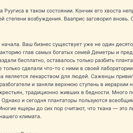
а Руугиса в таком состоянии. Кончик его хвоста н
й степени возбуждения. Вааприс заговорил вновь. О
начала. Ваш бизнес существует уже не один десято
факторию глав самых богатых семей Деметры и пре
аздали бесплатно, оставалось только разбить плант
 только сделали что-то с ними в своей лаборатории
кана является лекарством для людей. Саженцы приви
разбогатели и заняли верхнюю ступень в иерархии 
крестьян, традиционно живших в бедности. Много по
. Однако и сегодня плантаторы пользуются всеобщ
Многие ящеры до сих пор считают, что ткана — это 
 нашего климата.