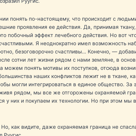
озразил Руугис.
янии понять по-настоящему, что происходит с людьм
шние проявления ее действия. Да, принимая ткану,
то побочный эффект лечебного действия. Но вот что
 счастливыми. Я неоднократно имел возможность наб
ютно, безоговорочно счастливы… Конечно, — добави
осле сотни лет жизни рядом с нами земляне, в осно
 можем понять мотивы их поступков, отсюда возни
большинства наших конфликтов лежит не в ткане, ка
обы могли интегрироваться в единое общество. За 
 живя рядом, мы все же отгорожены охраняемой гра
я у них и покупаем их технологии. Но при этом мы 
 Но, как видите, даже охраняемая граница не спасл
л Руугис.