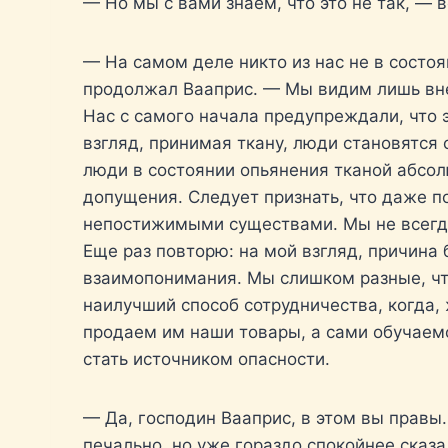
— Но мы с вами знаем, что это не так, — в
— На самом деле никто из нас не в состо
продолжал Вааприс. — Мы видим лишь вне
Нас с самого начала предупреждали, что э
взгляд, принимая ткану, люди становятся
люди в состоянии опьянения тканой абсол
допущения. Следует признать, что даже п
непостижимыми существами. Мы не всегда
Еще раз повторю: на мой взгляд, причина 
взаимопонимания. Мы слишком разные, чт
наилучший способ сотрудничества, когда,
продаем им наши товары, а сами обучаемс
стать источником опасности.
— Да, господин Вааприс, в этом вы правы.
печально, но уже гораздо спокойнее сказа