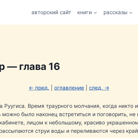
авторский сайт
книги
рассказы
 — глава 16
← пред.
|
оглавление
|
след. →
а Руугиса. Время траурного молчания, когда никто 
рь можно было наконец встретиться и поговорить, н
 кабинете, лицом к небольшому, красиво украшенно
рассыпаются струи воды и переливаются через край