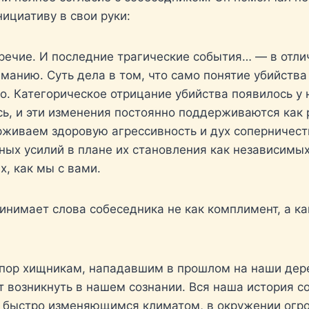
нициативу в свои руки:
ечие. И последние трагические события… — в отлич
иманию. Суть дела в том, что само понятие убийства
 Категорическое отрицание убийства появилось у на
ь, и эти изменения постоянно поддерживаются как 
живаем здоровую агрессивность и дух соперничеств
зных усилий в плане их становления как независимы
, как мы с вами.
ринимает слова собеседника не как комплимент, а к
пор хищникам, нападавшим в прошлом на наши дере
 возникнуть в нашем сознании. Вся наша история со
 быстро изменяющимся климатом, в окружении огр