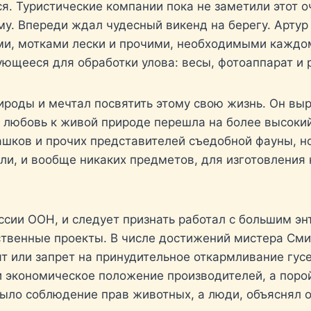
ся. Туристические компании пока не заметили этот 
у. Впереди ждал чудесный викенд на берегу. Артур 
ми, мотками лески и прочими, необходимыми кажд
ющееся для обработки улова: весы, фотоаппарат и р
роды и мечтал посвятить этому свою жизнь. Он выр
о любовь к живой природе перешла на более высокий
ашков и прочих представителей съедобной фауны, н
ели, и вообще никаких предметов, для изготовлени
ссии ООН, и следует признать работал с большим эн
ственные проекты. В числе достижений мистера Сми
т или запрет на принудительное откармливание гусе
и экономическое положение производителей, а порой
ыло соблюдение прав животных, а люди, объяснял он