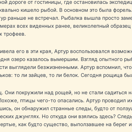
ой дороге от гостиницы, где остановилась экспедиц
уквально кишело рыбой. В основном это была форель
ур раньше не встречал. Рыбалка вышла просто заме
змерах всех виденных ранее, великолепный образец
х трофеев.
ривела его в эти края, Артур воспользовался возмо
дня озеро казалось вымершим. Взгляд опытного рыб
ности выглядели безжизненными. Артур вспомнил, чт
ков: то ли зайцев, то ли белок. Сегодня рощица бы
ц. Они покружили над рощей, но не стали садиться 
 Похоже, птицы чего-то опасались. Артур проводил 
шись, он обнаружил странные следы, будто от полз
ских джунглях. Но откуда они взялись здесь? Следы
ертые, как будто существо, выползавшее на берег из