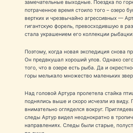
замечательные выходные. Поездка по горн
потраченное время стоило того – озеро б
вертких и чрезвычайно агрессивных — Арт
гигантскую форель, превосходившую в ра
стала украшением его коллекции рыбацки
Поэтому, когда новая экспедиция снова п
Он предвкушал хороший улов. Однако сего
того, что в озере есть рыба. Да и окрест
горы мелькало множество маленьких зверь
Над головой Артура пролетела стайка пти
поднялись выше и скоро исчезли из виду.
внимательно огляделся вокруг. Приглядев
следы Артур видел неоднократно в тропиче
направлениях. Следы были старые, полуст