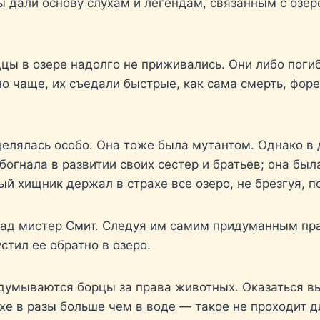
ы дали основу слухам и легендам, связанным с озер
ы в озере надолго не приживались. Они либо погиб
но чаще, их съедали быстрые, как сама смерть, фор
елялась особо. Она тоже была мутантом. Однако в 
гнала в развитии своих сестер и братьев; она была
 хищник держал в страхе все озеро, не брезгуя, 
зад мистер Смит. Следуя им самим придуманным пра
стил ее обратно в озеро.
адумываются борцы за права животных. Оказаться в
хе в разы больше чем в воде — такое не проходит д