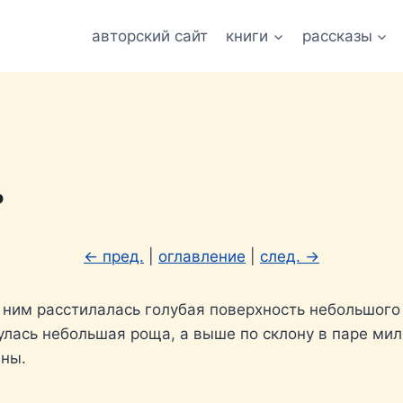
авторский сайт
книги
рассказы
ь
← пред.
|
оглавление
|
след. →
 ним расстилалась голубая поверхность небольшого 
нулась небольшая роща, а выше по склону в паре ми
нны.