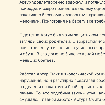
Артур удовлетворенно вздохнул и потянул
природы, и озеро принадлежало ему одном
пакетики с блеснами и запасными крючка
мелочами. Приготовил на берегу все требу
С детства Артур был ярым защитником при
взгляды своих родителей. С возрастом ег
приготовленную из невинно убиенных бар
и обувь. В его доме не было кожаной меб
меньших братьев.
Работал Артур Смит в экологической коми
нарушения, но и регулярно предлагал соб
на два дня срока жизни бройлерных цыпля
печени. То, что подобные законы ухудшал
смущало. Главной заботой Артура Смита б