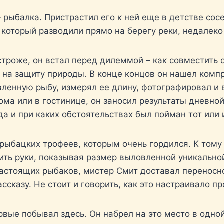
– рыбалка. Пристрастил его к ней еще в детстве со
, который разводили прямо на берегу реки, недалеко
строже, он встал перед дилеммой – как совместить 
 на защиту природы. В конце концов он нашел компр
ленную рыбу, измерял ее длину, фотографировал и в
ома или в гостинице, он заносил результаты дневно
гда и при каких обстоятельствах был пойман тот ил
рыбацких трофеев, которым очень гордился. К тому
ить руки, показывая размер выловленной уникальной
настоящих рыбаков, мистер Смит доставал переносн
сказу. Не стоит и говорить, как это настраивало п
ервые побывал здесь. Он набрел на это место в одной