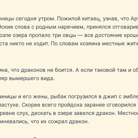
ницы сегодня утром. Пожилой китаец, узнав, что Ар
ские слова с родным наречием, принялся отговарива
озле озера пропало три овцы — все достояние крош
еста никто не ходит. По словам хозяина местные жит
на, что драконов не боится. А если таковой там и о
пляр вымершего вида.
ницы и его жены, рыбак погрузился в джип с эмбле
астухе. Скорее всего пройдоха заранее сговорился 
ревне слух, дескать в озере завелся дракон. Местно
мневались, что их сожрал дракон.