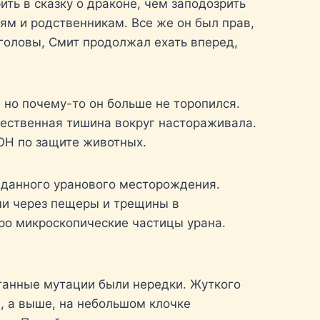
ть в сказку о драконе, чем заподозрить
ьям и родственникам. Все же он был прав,
головы, Смит продолжал ехать вперед,
, но почему-то он больше не торопился.
стественная тишина вокруг настораживала.
ООН по защите животных.
веданного уранового месторождения.
ми через пещеры и трещины в
ро микроскопические частицы урана.
нтанные мутации были нередки. Жуткого
а, а выше, на небольшом клочке