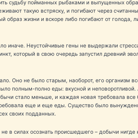
ить судьбу пойманных рыбаками и выпущенных обрат
еживают такую встряску, и погибают через считанны
ый образ жизни и вскоре либо погибают от голода,
шло иначе. Неустойчивые гены не выдержали стресс
нкт, который в свою очередь запустил древний эво
ало. Оно не было старым, наоборот, его организм вс
 было полным-полно еды: вкусной и неповоротливо
ычи стало меньше, и каждая новая требовала все б
ребовала еще и еще еды. Существо было вынуждено 
всех своих подданных.
 не в силах осознать происшедшего – добычи нигде 