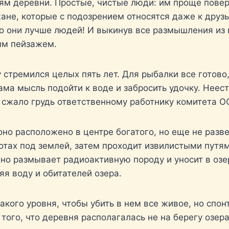
м деревни. Простые, чистые люди: им проще повери
жане, которые с подозрением относятся даже к друз
о они лучше людей! И выкинув все размышления из 
ым пейзажем.
му стремился целых пять лет. Для рыбалки все готово
сама мысль подойти к воде и забросить удочку. Нее
 сжало грудь ответственному работнику комитета 
оно расположено в центре богатого, но еще не раз
отах под землей, затем проходит извилистыми путя
но размывает радиоактивную породу и уносит в озе
яя воду и обитателей озера.
такого уровня, чтобы убить в нем все живое, но спо
того, что деревня располагалась не на берегу озер