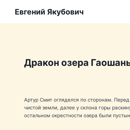
Перейти
Евгений Якубович
к
содержимому
Дракон озера Гаошан
Артур Смит огляделся по сторонам. Перед
чистой земли, далее у склона горы раски
остальном окрестности озера были пусты