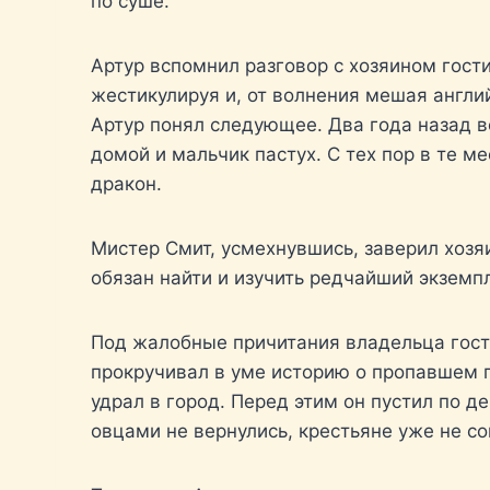
по суше.
Артур вспомнил разговор с хозяином гости
жестикулируя и, от волнения мешая англий
Артур понял следующее. Два года назад в
домой и мальчик пастух. С тех пор в те м
дракон.
Мистер Смит, усмехнувшись, заверил хозяи
обязан найти и изучить редчайший экзем
Под жалобные причитания владельца гости
прокручивал в уме историю о пропавшем п
удрал в город. Перед этим он пустил по де
овцами не вернулись, крестьяне уже не со