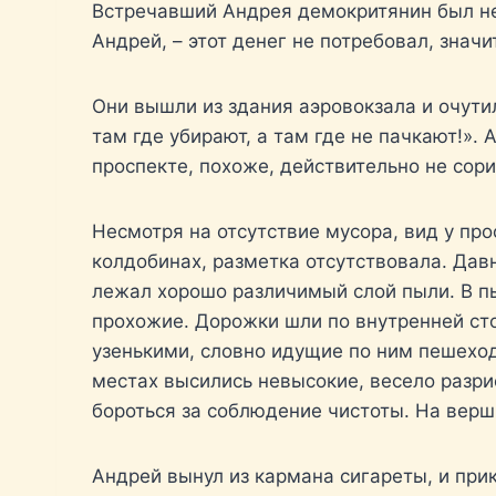
Встречавший Андрея демокритянин был нем
Андрей, – этот денег не потребовал, значи
Они вышли из здания аэровокзала и очути
там где убирают, а там где не пачкают!».
проспекте, похоже, действительно не сор
Несмотря на отсутствие мусора, вид у пр
колдобинах, разметка отсутствовала. Дав
лежал хорошо различимый слой пыли. В п
прохожие. Дорожки шли по внутренней сто
узенькими, словно идущие по ним пешеход
местах высились невысокие, весело разр
бороться за соблюдение чистоты. На ве
Андрей вынул из кармана сигареты, и прику