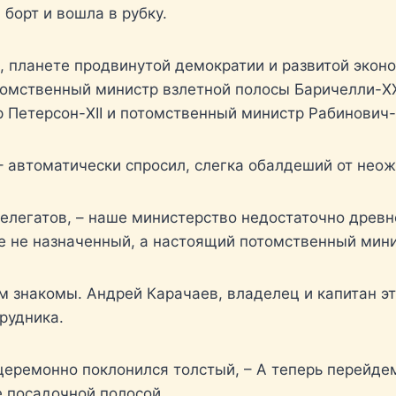
борт и вошла в рубку.
, планете продвинутой демократии и развитой экон
отомственный министр взлетной полосы Баричелли-XX
 Петерсон-XII и потомственный министр Рабинович-I
 – автоматически спросил, слегка обалдеший от нео
делегатов, – наше министерство недостаточно древн
же не назначенный, а настоящий потомственный мини
ем знакомы. Андрей Карачаев, владелец и капитан э
 рудника.
церемонно поклонился толстый, – А теперь перейдем 
е посадочной полосой.