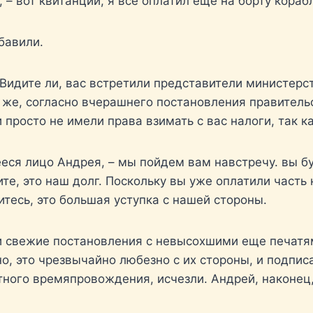
, – вот квитанции, я все оплатил еще на борту кораб
сбавили.
 Видите ли, вас встретили представители министер
 же, согласно вчерашнего постановления правительс
 просто не имели права взимать с вас налоги, так 
ееся лицо Андрея, – мы пойдем вам навстречу. вы 
ите, это наш долг. Поскольку вы уже оплатили часть
итесь, это большая уступка с нашей стороны.
и свежие постановления с невысохшими еще печатям
но, это чрезвычайно любезно с их стороны, и подпи
тного времяпровождения, исчезли. Андрей, наконец,