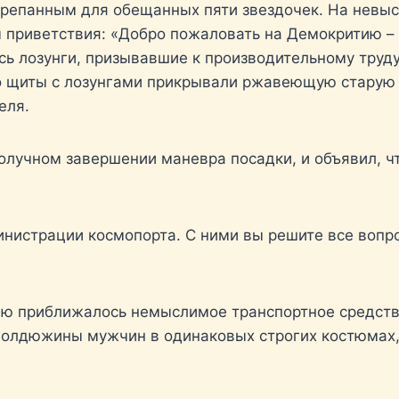
репанным для обещанных пяти звездочек. На невыс
 приветствия: «Добро пожаловать на Демокритию –
сь лозунги, призывавшие к производительному труд
о щиты с лозунгами прикрывали ржавеющую старую 
еля.
олучном завершении маневра посадки, и объявил, ч
инистрации космопорта. С ними вы решите все вопр
лю приближалось немыслимое транспортное средств
полдюжины мужчин в одинаковых строгих костюмах, 