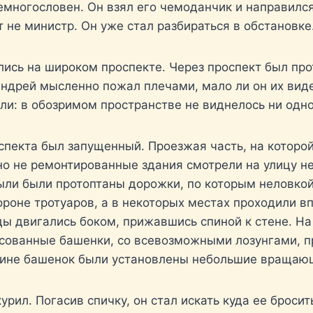
ногословен. Он взял его чемоданчик и направился 
т не министр. Он уже стал разбираться в обстановке
лись на широком проспекте. Через проспект был прот
 Андрей мысленно пожал плечами, мало ли он их видел
или: в обозримом пространстве не виднелось ни одн
оспекта был запущенный. Проезжая часть, на которой
но не ремонтированные здания смотрели на улицу н
ыли были протоптаны дорожки, по которым неловкой
роне тротуаров, а в некоторых местах проходили в
ы двигались боком, прижавшись спиной к стене. На
исованные башенки, со всевозможными лозунгами, 
ршине башенок были установлены небольшие вращаю
рил. Погасив спичку, он стал искать куда ее бросит