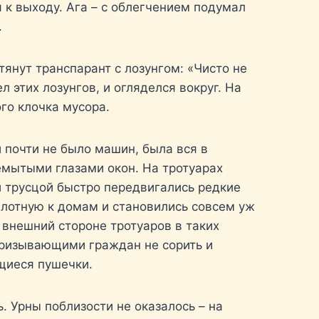
к выходу. Ага – с облегчением подумал
.
янут транспарант с лозунгом: «Чисто не
 этих лозунгов, и огляделся вокруг. На
ого клочка мусора.
 почти не было машин, была вся в
емытыми глазами окон. На тротуарах
 трусцой быстро передвигались редкие
плотную к домам и становились совсем уж
 внешний стороне тротуаров в таких
призывающими граждан не сорить и
щиеся пушечки.
ь. Урны поблизости не оказалось – на