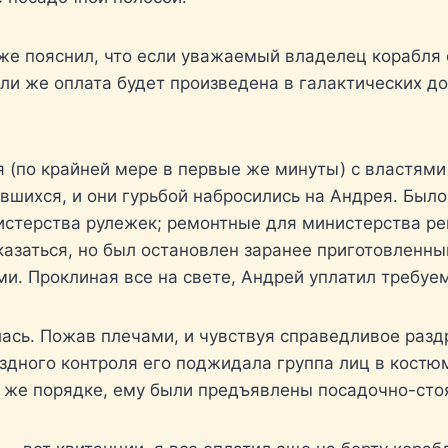
же пояснил, что если уважаемый владелец корабля ср
ли же оплата будет произведена в галактических до
я (по крайней мере в первые же минуты) с властями
вшихся, и они гурьбой набросились на Андрея. Было
стерства рулежек; ремонтные для министерства рем
тказаться, но был остановлен заранее приготовлен
и. Проклиная все на свете, Андрей уплатил требу
ась. Пожав плечами, и чувствуя справедливое раз
ездного контроля его поджидала группа лиц в костю
 же порядке, ему были предъявлены посадочно-сто