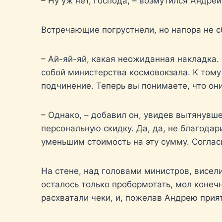
– Ну уж нет, господа, – возмутился Андрей
Встречающие погрустнели, но напора не 
– Ай-яй-яй, какая неожиданная накладка.
собой министерства космовокзала. К тому
подчинение. Теперь вы понимаете, что они
– Однако, – добавил он, увидев вытянувш
персональную скидку. Да, да, не благодар
уменьшим стоимость на эту сумму. Соглас
На стене, над головами министров, висел
осталось только пробормотать, мол конеч
расхватали чеки, и, пожелав Андрею прия