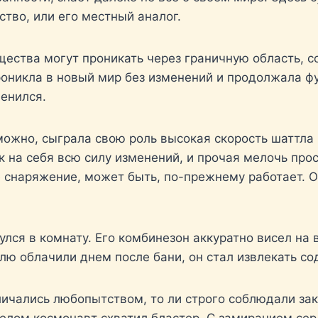
ство, или его местный аналог.
ества могут проникать через граничную область, со
роникла в новый мир без изменений и продолжала ф
менился.
можно, сыграла свою роль высокая скорость шаттла
 на себя всю силу изменений, и прочая мелочь про
 снаряжение, может быть, по-прежнему работает. От
ся в комнату. Его комбинезон аккуратно висел на в
олю облачили днем после бани, он стал извлекать 
личались любопытством, то ли строго соблюдали зак