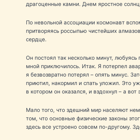
драгоценные камни. Днем яростное солнце
По невольной ассоциации космонавт вспом
притворяясь россыпью чистейших алмазов.
сердце.
Он постоял так несколько минут, любуясь п
мной приключилось. Итак. Я потерпел авар
я безвозвратно потерял – опять минус. Зат
приютил, накормил и спать уложил. Это у
в котором он оказался, и вздохнул – а вот
Мало того, что здешний мир населяют не
том, что основные физические законы это
здесь все устроено совсем по-другому. З