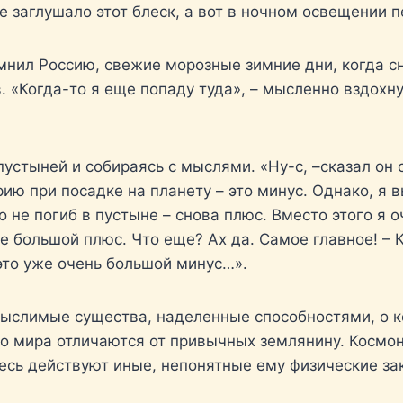
 заглушало этот блеск, а вот в ночном освещении п
нил Россию, свежие морозные зимние дни, когда сн
 «Когда-то я еще попаду туда», – мысленно вздохн
устыней и собираясь с мыслями. «Ну-с, –сказал он с
ию при посадке на планету – это минус. Однако, я 
о не погиб в пустыне – снова плюс. Вместо этого я 
же большой плюс. Что еще? Ах да. Самое главное! –
 это уже очень большой минус…».
мыслимые существа, наделенные способностями, о к
го мира отличаются от привычных землянину. Космон
десь действуют иные, непонятные ему физические з