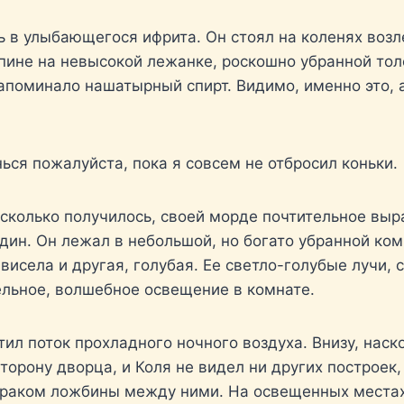
ь в улыбающегося ифрита. Он стоял на коленях воз
спине на невысокой лежанке, роскошно убранной то
напоминало нашатырный спирт. Видимо, именно это, 
инься пожалуйста, пока я совсем не отбросил коньки.
асколько получилось, своей морде почтительное выра
дин. Он лежал в небольшой, но богато убранной ком
 висела и другая, голубая. Ее светло-голубые лучи,
ельное, волшебное освещение в комнате.
тил поток прохладного ночного воздуха. Внизу, наск
орону дворца, и Коля не видел ни других построек,
раком ложбины между ними. На освещенных местах 