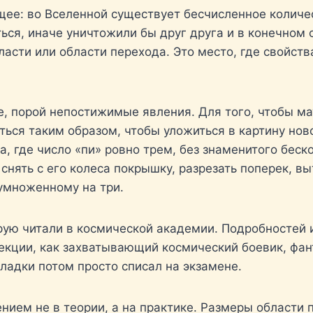
ее: во Вселенной существует бесчисленное количе
ться, иначе уничтожили бы друг друга и в конечном
сти или области перехода. Это место, где свойств
е, порой непостижимые явления. Для того, чтобы м
ться таким образом, чтобы уложиться в картину но
, где число «пи» ровно трем, без знаменитого беско
снять с его колеса покрышку, разрезать поперек, выт
 умноженному на три.
орую читали в космической академии. Подробностей 
екции, как захватывающий космический боевик, фан
адки потом просто списал на экзамене.
ением не в теории, а на практике. Размеры области