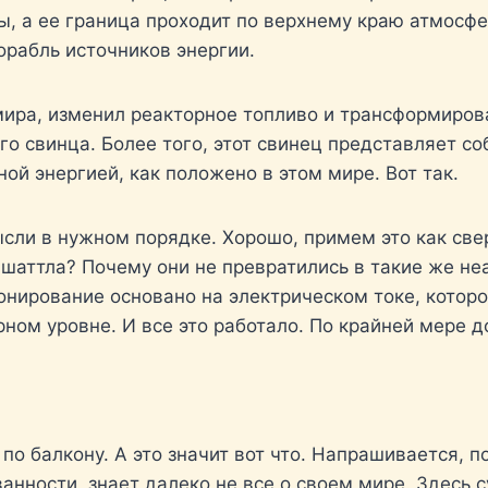
ы, а ее граница проходит по верхнему краю атмосф
орабль источников энергии.
ира, изменил реакторное топливо и трансформирова
го свинца. Более того, этот свинец представляет соб
ой энергией, как положено в этом мире. Вот так.
ысли в нужном порядке. Хорошо, примем это как све
шаттла? Почему они не превратились в такие же н
онирование основано на электрическом токе, которо
ом уровне. И все это работало. По крайней мере до
по балкону. А это значит вот что. Напрашивается, п
анности, знает далеко не все о своем мире. Здесь 