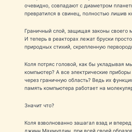
очевидно, совпадают с диаметром планет
превратился в свинец, полностью лишив к
Граничный слой, защищая законы своего м
И теперь в реакторах лежат бруски просто
природных стихий, скрепленную первородн
Коля потряс головой, как бы укладывая м
компьютер? А все электрические приборы 
через граничную область? Ведь их функци
память компьютера работает на молекулярн
Значит что?
Коля взволнованно зашагал взад и вперед 
джинн Махмуддин, при всей своей образов