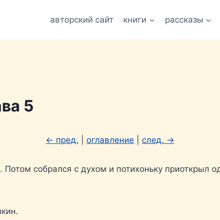
авторский сайт
книги
рассказы
ва 5
← пред.
|
оглавление
|
след. →
. Потом собрался с духом и потихоньку приоткрыл од
чкин.