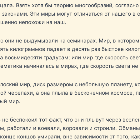
цала. Взять хотя бы теорию многообразий, согласно
законами. Эти миры могут отличаться от нашего в о
ершенно непохожи на наш.
ко они не выдумывали на семинарах. Мир, в котором
ять килограммов падает в десять раз быстрее килог
та восьмидесяти градусам; или мир где скорость све
матика начиналась в мирах, где скорость света не
плоский мир, диск размером с небольшую планету, к
ой черепахи, а она плыла в бесконечном космосе, пи
лый мир.
 не беспокоил тот факт, что они плывут через всел
м, работали и воевали, воровали и строили. Обман
в конце концов умирали, вне зависимости от того, ка